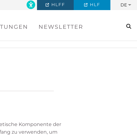
HLFF
HLF
DE
se
LTUNGEN
NEWSLETTER
thetische Komponente der
kfang zu verwenden, um