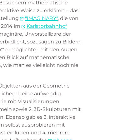
 Besuchern mathematische
eraktive Weise zu erklären – das
stellung
"IMAGINARY"
, die von
t 2014 im
Karlstorbahnhof
maginäre, Unvorstellbare der
bildlicht, sozusagen zu Bildern
Y" ermöglichte "mit den Augen
en Blick auf mathematische
, wie man es vielleicht noch nie
 Objekten aus der Geometrie
eichen: 1. eine aufwendig
rie mit Visualisierungen
eln sowie 2. 3D-Skulpturen mit
n. Ebenso gab es 3. interaktive
um selbst ausprobieren mit
st einluden und 4. mehrere