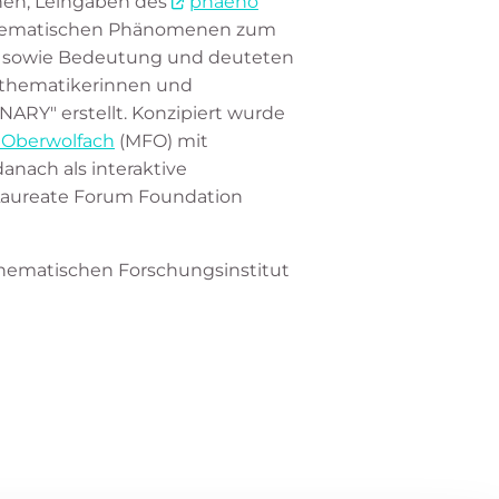
nen, Leihgaben des
phaeno
thematischen Phänomenen zum
ng sowie Bedeutung und deuteten
athematikerinnen und
ARY" erstellt. Konzipiert wurde
 Oberwolfach
(MFO) mit
anach als interaktive
 Laureate Forum Foundation
athematischen Forschungsinstitut