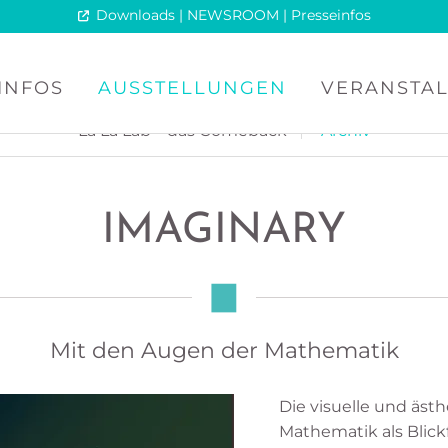
Downloads | NEWSROOM | Presseinfos
INFOS
AUSSTELLUNGEN
VERANSTA
La La Lab – das Comeback
Archiv
IMAGINARY
Mit den Augen der Mathematik
Die visuelle und äs
Mathematik als Blic