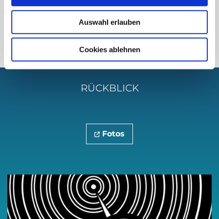
Andi Otto | Live electronic music
Auswahl erlauben
Cookies ablehnen
RÜCKBLICK
Fotos