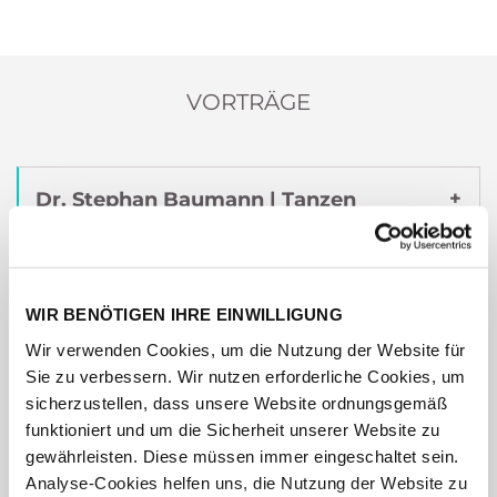
VORTRÄGE
Dr. Stephan Baumann | Tanzen
Chatbots heimlich Prompt-Tango?
Prof Dr. Christof Weiß | Von
WIR BENÖTIGEN IHRE EINWILLIGUNG
Audiodaten lernen: Über die
Wir verwenden Cookies, um die Nutzung der Website für
Sie zu verbessern. Wir nutzen erforderliche Cookies, um
quantitative Analyse musikalischer
sicherzustellen, dass unsere Website ordnungsgemäß
Stilistik
funktioniert und um die Sicherheit unserer Website zu
gewährleisten. Diese müssen immer eingeschaltet sein.
Analyse-Cookies helfen uns, die Nutzung der Website zu
Prof. Dr. Vincent Heuveline | Der KI-