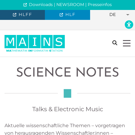
Downloads | NEWSROOM | Presseinfos
HLFF
HLF
DE
search
Togg
SCIENCE NOTES
Talks & Electronic Music
Aktuelle wissenschaftliche Themen – vorgetragen
von herausragenden Wissenschaftler:innen –