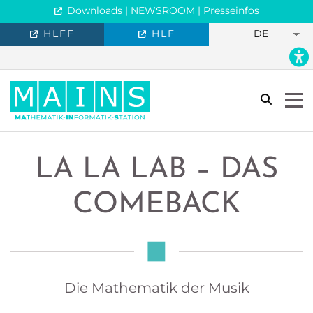
Downloads | NEWSROOM | Presseinfos
HLFF
HLF
DE
search
Togg
LA LA LAB – DAS
COMEBACK
Die Mathematik der Musik