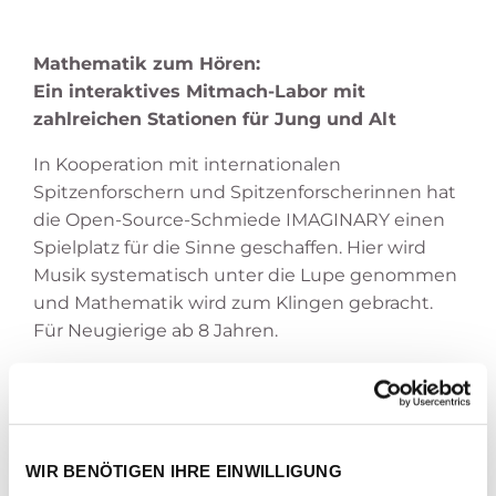
Mathematik zum Hören:
Ein interaktives Mitmach-Labor mit
zahlreichen Stationen für Jung und Alt
In Kooperation mit internationalen
Spitzenforschern und Spitzenforscherinnen hat
die Open-Source-Schmiede IMAGINARY einen
Spielplatz für die Sinne geschaffen. Hier wird
Musik systematisch unter die Lupe genommen
und Mathematik wird zum Klingen gebracht.
Für Neugierige ab 8 Jahren.
Vom Sinus zum Sound:
Verstehen Sie die
Schwingungen hinter dem Klang. Warum
klingen manche Intervalle harmonisch und
WIR BENÖTIGEN IHRE EINWILLIGUNG
andere schief? Warum berühren uns Harmonien?