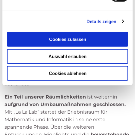
Kommen Sie vorbei und entdecken Sie, wie viel
unseren
Datenschutzhinweisen
.
Mathematik in Ihrer Playlist steckt!
Details zeigen
Die Exponate wurden von IMAGINARY in
Zusammenarbeit mit renommierten
Wissenschaftlern und Wissenschaftlerinnen aus
Cookies zulassen
über zehn Ländern entwickelt. Die Erstellung der
Exponate und Realisierung der Ausstellung wurden
Auswahl erlauben
ermöglicht durch die Förderung der Klaus Tschira
Stiftung. Unterstützt wurde die Ausstellung
Cookies ablehnen
weiterhin durch die Technische Universität
München.
Ein Teil unserer Räumlichkeiten
ist weiterhin
aufgrund von Umbaumaßnahmen geschlossen.
Mit „La La Lab“ startet der Erlebnisraum für
Mathematik und Informatik in seine erste
spannende Phase. Über die
weiteren
Entwicklungen, Highlights
und die
bevorstehende